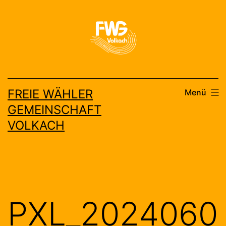
Zum
Inhalt
springen
FREIE WÄHLER
Menü
GEMEINSCHAFT
VOLKACH
PXL_2024060