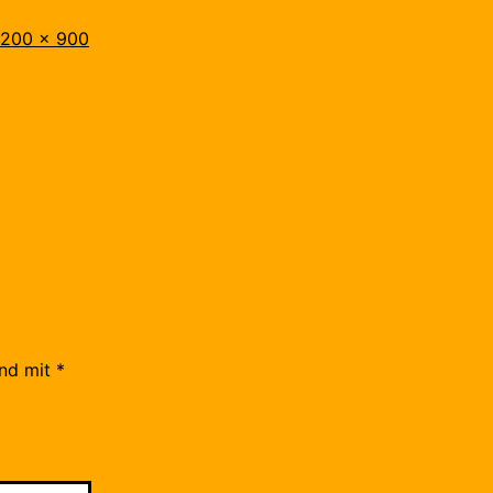
riginalgröße
1200 × 900
ind mit
*