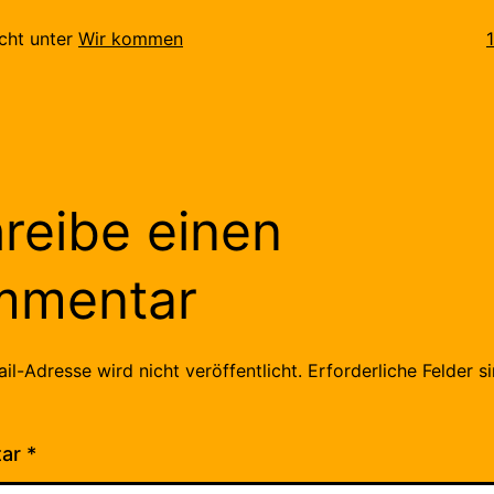
O
icht unter
Wir kommen
reibe einen
mmentar
il-Adresse wird nicht veröffentlicht.
Erforderliche Felder s
tar
*