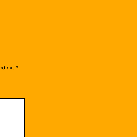
ind mit
*