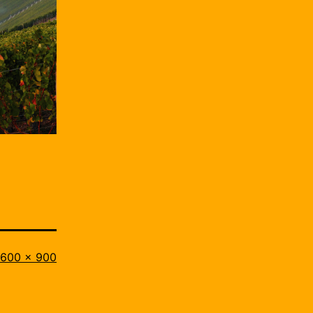
riginalgröße
1600 × 900