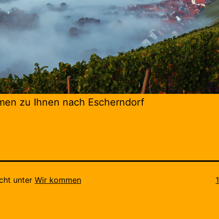
men zu Ihnen nach Escherndorf
O
icht unter
Wir kommen