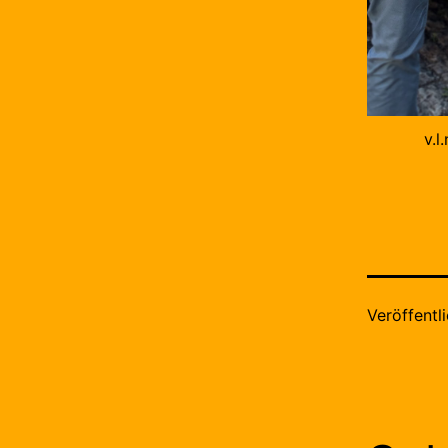
v.l
Veröffentl