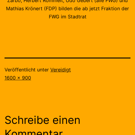
Zarbo, Herbert Römmelt, Udo Gebert (alle FWG) und
Mathias Krönert (FDP) bilden die ab jetzt Fraktion der
FWG im Stadtrat
Veröffentlicht unter
Vereidigt
Originalgröße
1600 × 900
Schreibe einen
Kommentar