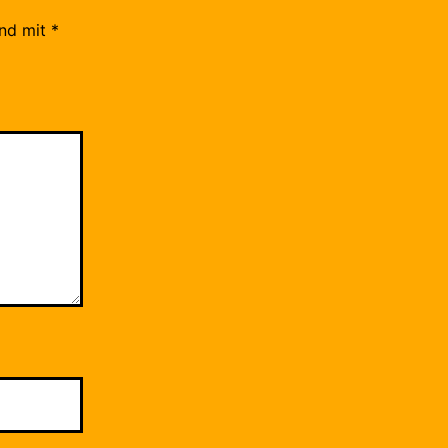
ind mit
*