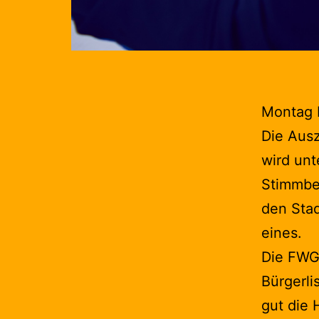
Montag M
Die Ausz
wird unt
Stimmbez
den Stad
eines.
Die FWG 
Bürgerli
gut die 