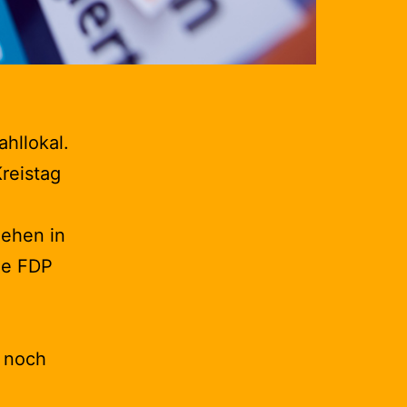
hllokal.
reistag
iehen in
ie FDP
t noch