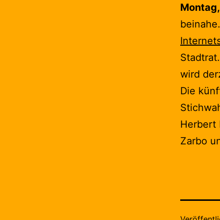
Montag,
beinahe.
Internet
Stadtrat
wird der
Die künf
Stichwah
Herbert 
Zarbo un
Veröffentl