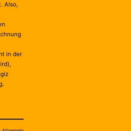
. Also,
en
rechnung
t in der
rd),
giz
g.
s
Allgemein