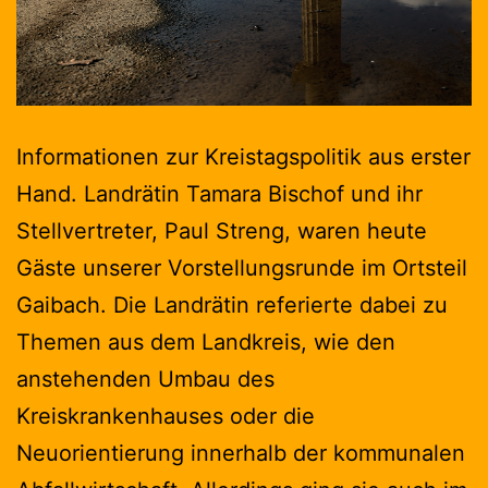
Informationen zur Kreistagspolitik aus erster
Hand. Landrätin Tamara Bischof und ihr
Stellvertreter, Paul Streng, waren heute
Gäste unserer Vorstellungsrunde im Ortsteil
Gaibach. Die Landrätin referierte dabei zu
Themen aus dem Landkreis, wie den
anstehenden Umbau des
Kreiskrankenhauses oder die
Neuorientierung innerhalb der kommunalen