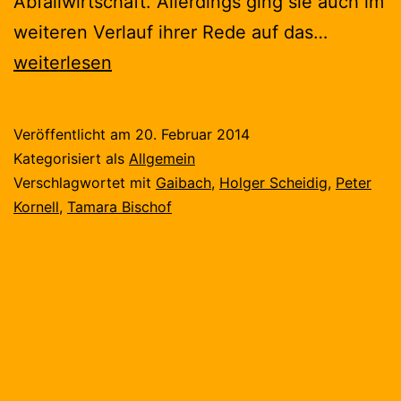
Abfallwirtschaft. Allerdings ging sie auch im
Gemein
weiteren Verlauf ihrer Rede auf das…
mehr
weiterlesen
erreiche
Veröffentlicht am
20. Februar 2014
Kategorisiert als
Allgemein
Verschlagwortet mit
Gaibach
,
Holger Scheidig
,
Peter
Kornell
,
Tamara Bischof